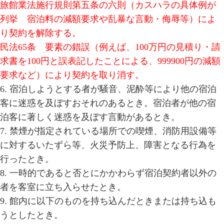
旅館業法施行規則第五条の六則（カスハラの具体例が
列挙 宿泊料の減額要求や乱暴な言動・侮辱等）によ
り契約を解除する。
民法65条 要素の錯誤（例えば、100万円の見積り・請
求書を100円と誤表記したことによる、999900円の減額
要求など）により契約を取り消す。
6. 宿泊しようとする者が騒音、泥酔等により他の宿泊
客に迷惑を及ぼすおそれのあるとき。宿泊者が他の宿
泊客に著しく迷惑を及ぼす言動があるとき。
7. 禁煙が指定されている場所での喫煙、消防用設備等
に対するいたずら等、火災予防上、障害となる行為を
行ったとき。
8. 一時的であると否とにかかわらず宿泊契約者以外の
者を客室に立ち入らせたとき。
9. 館内に以下のものを持ち込んだときまたは持ち込も
うとしたとき。