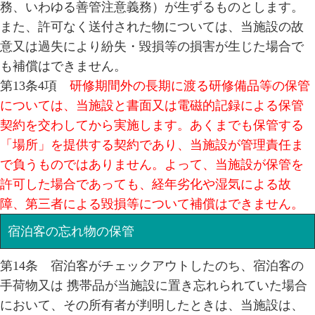
務、いわゆる善管注意義務）が生ずるものとします。
また、許可なく送付された物については、当施設の故
意又は過失により紛失・毀損等の損害が生じた場合で
も補償はできません。
第13条4項
研修期間外の長期に渡る研修備品等の保管
については、当施設と書面又は電磁的記録による保管
契約を交わしてから実施します。あくまでも保管する
「場所」を提供する契約であり、当施設が管理責任ま
で負うものではありません。よって、当施設が保管を
許可した場合であっても、経年劣化や湿気による故
障、第三者による毀損等について補償はできません。
宿泊客の忘れ物の保管
第14条 宿泊客がチェックアウトしたのち、宿泊客の
手荷物又は 携帯品が当施設に置き忘れられていた場合
において、その所有者が判明したときは、当施設は、