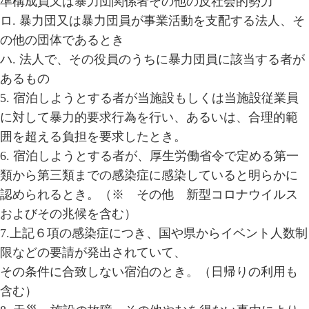
準構成員又は暴力団関係者その他の反社会的勢力
ロ. 暴力団又は暴力団員が事業活動を支配する法人、そ
の他の団体であるとき
ハ. 法人で、その役員のうちに暴力団員に該当する者が
あるもの
5. 宿泊しようとする者が当施設もしくは当施設従業員
に対して暴力的要求行為を行い、あるいは、合理的範
囲を超える負担を要求したとき。
6. 宿泊しようとする者が、厚生労働省令で定める第一
類から第三類までの感染症に感染していると明らかに
認められるとき。（※ その他 新型コロナウイルス
およびその兆候を含む）
7.上記６項の感染症につき、国や県からイベント人数制
限などの要請が発出されていて、
その条件に合致しない宿泊のとき。（日帰りの利用も
含む）