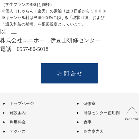
（学生プランのBBQも同様）
※個人（じゃらん・楽天）の
素泊り
は３日前から１００％
※キャンセル料は民法545条における「現状回復」および
「遺失利益の補填」を根拠規定としています。
以 上
株式会社ユニホー 伊豆山研修センター
電話：0557-80-5018
トップページ
研修室
施設案内
研修センター使用例
利用料金
食事
アクセス
館内案内図