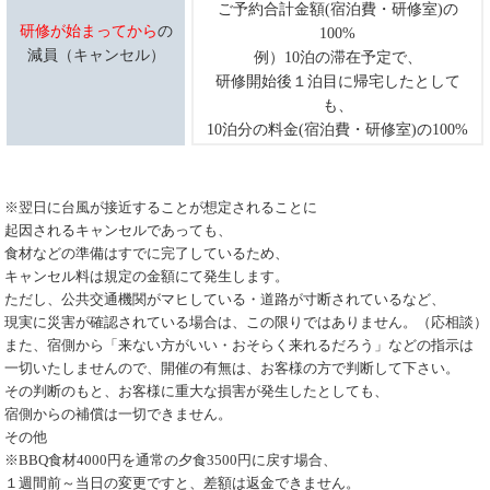
ご予約合計金額(宿泊費・研修室)の
研修が始まってから
の
100%
減員（キャンセル）
例）10泊の滞在予定で、
研修開始後１泊目に帰宅したとして
も、
10泊分の料金(宿泊費・研修室)の100%
※翌日に台風が接近することが想定されることに
起因されるキャンセルであっても、
食材などの準備はすでに完了しているため、
キャンセル料は規定の金額にて発生します。
ただし、公共交通機関がマヒしている・道路が寸断されているなど、
現実に災害が確認されている場合は、この限りではありません。（応相談）
また、宿側から「来ない方がいい・おそらく来れるだろう」などの指示は
一切いたしませんので、開催の有無は、お客様の方で判断して下さい。
その判断のもと、お客様に重大な損害が発生したとしても、
宿側からの補償は一切できません。
その他
※BBQ食材4000円を通常の夕食3500円に戻す場合、
１週間前～当日の変更ですと、差額は返金できません。